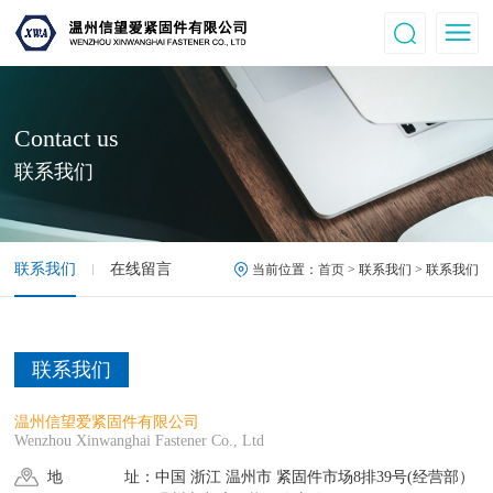
Contact us
联系我们
联系我们
在线留言
当前位置：
首页
> 联系我们 > 联系我们
联系我们
温州信望爱紧固件有限公司
Wenzhou Xinwanghai Fastener Co., Ltd
地 址：
中国 浙江 温州市 紧固件市场8排39号(经营部）