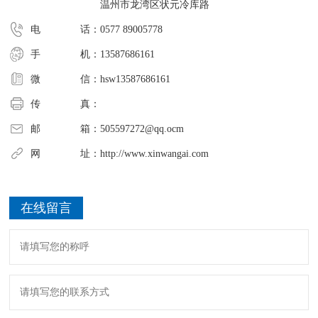
温州市龙湾区状元冷库路
电 话：
0577 89005778
手 机：
13587686161
微 信：
hsw13587686161
传 真：
邮 箱：
505597272@qq.ocm
网 址：
http://www.xinwangai.com
在线留言