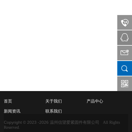
首页
关于我们
产品中心
新闻资讯
联系我们
Copyright © 2023 -
2026
温州信望爱紧固件有限公司 All Rights
Reserved.