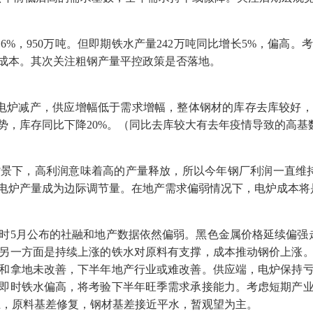
6%，950万吨。但即期铁水产量242万吨同比增长5%，偏高
成本。其次关注粗钢产量平控政策是否落地。
月电炉减产，供应增幅低于需求增幅，整体钢材的库存去库较好
势，库存同比下降20%。（同比去库较大有去年疫情导致的高基
下，高利润意味着高的产量释放，所以今年钢厂利润一直维持1
电炉产量成为边际调节量。在地产需求偏弱情况下，电炉成本将
5月公布的社融和地产数据依然偏弱。黑色金属价格延续偏强走
另一方面是持续上涨的铁水对原料有支撑，成本推动钢价上涨
和拿地未改善，下半年地产行业或难改善。供应端，电炉保持
即时铁水偏高，将考验下半年旺季需求承接能力。考虑短期产
操作上，原料基差修复，钢材基差接近平水，暂观望为主。