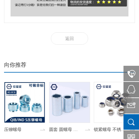
返回
向你推荐
压铆螺母
圆套 圆螺母 套管
锁紧螺母 不锈钢 防松螺母