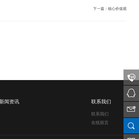
下一篇：核心价值观
新闻资讯
联系我们
联系我们
在线留言