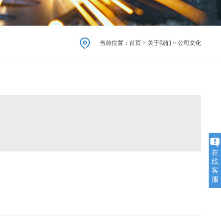
当前位置：
首页
> 关于我们 > 公司文化
在
线
客
服