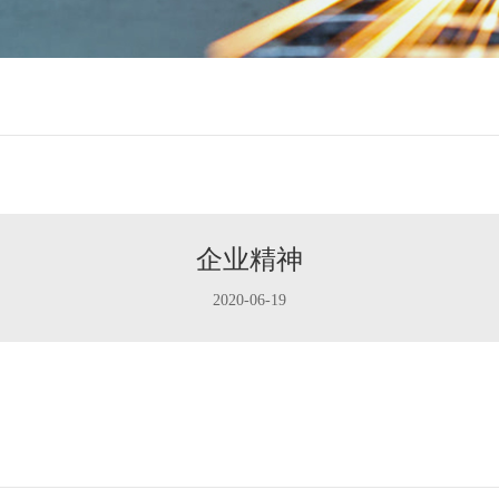
企业精神
2020-06-19