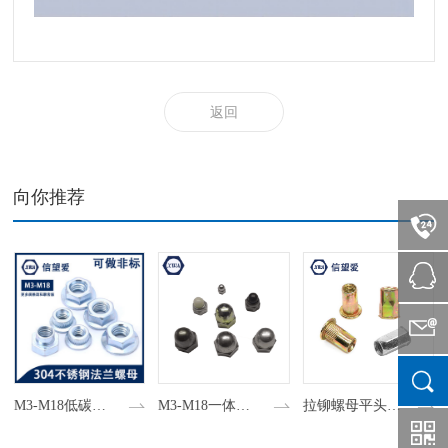
返回
向你推荐
M3-M18一体盖型螺母 平头盖帽 碳钢 不锈钢304盖帽
拉铆螺母平头竖纹铆螺母小边全六角铆螺母小沉头内外六角拉铆螺母
现货批发10.9级高强度半圆头内六角元杯圆杯螺丝蘑菇头内六角螺钉